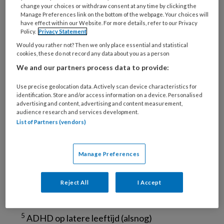
vijf procent en een meerderheid van hen
change your choices or withdraw consent at any time by clicking the
houdt in de volwassenheid last van
Manage Preferences link on the bottom of the webpage. Your choices will
have effect within our Website. For more details, refer to our Privacy
disfunctioneren door ADHD.
Policy.
Privacy Statement
1
De prevalentie van ADHD bij ouderen is drie
Would you rather not? Then we only place essential and statistical
cookies, these do not record any data about you as a person
procent.
2
We and our partners process data to provide:
Bij ouderen gaat ADHD doorgaans gepaard
met angst, depressie, slaapproblemen,
Use precise geolocation data. Actively scan device characteristics for
verslaving of persoonlijkheidsstoornissen.
identification. Store and/or access information on a device. Personalised
advertising and content, advertising and content measurement,
3
Ook autisme en ADHD komen vaak samen
audience research and services development.
voor.
List of Partners (vendors)
4
De negatieve gevolgen van ADHD blijken
voor ouderen vergelijkbaar met die voor
Manage Preferences
jongere volwassenen, zoals een lager
opleidingsniveau, meer middelenmisbruik, een
Reject All
I Accept
groter sociaal isolement, een negatiever
zelfbeeld en een slechtere kwaliteit van leven.
5
ADHD op latere leeftijd (alsnog)