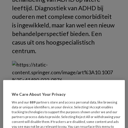
leeftijd. Diagnostiek van ADHD bij
ouderen met complexe comorbiditeit
is ingewikkeld, maar kan wel een nieuw
behandelperspectief bieden. Een
casus uit ons hoogspecialistisch
centrum.
We Care About Your Privacy
We and our
889
partners store and access personal data, like browsing
data or unique identifiers, on your device. Selecting I Accept enables
© Kannapat / stock.adobe.com
tracking technologies to support the purposes shown under we and our
partners process data to provide. Selecting Reject All or withdrawing your
Onder kinderen is de prevalentie van ADHD
consent will disable them. If trackers are disabled, some content and ads
you see may not be as relevant to you. You can resurface this menu to