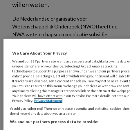
willen weten.
D
e Nederlandse organisatie voor
Wetenschappelijk Onderzoek (NWO) heeft de
NWA wetenschapscommunicatie subsidie
1
toegekend aan ADHDplaza.
We Care About Your Privacy
Dit is een initiatief dat ontstaan is vanuit een
We and our
887
partners store and access personal data, like browsing data o
pilot van onderzoekers uit het Radboud UMC,
unique identifiers, on your device. Selecting I Accept enables tracking
waaruit bleek dat jongeren weinig kennis
technologies to support the purposes shown under we and our partners proc
data to provide. Selecting Reject All or withdrawing your consent will disable t
hebben over Attention Deficit Hyperactivity
If trackers are disabled, some content and ads you see may not be as relevant 
you. You can resurface this menu to change your choices or withdraw consent 
Disorder (ADHD), terwijl ze er juist wel graag
any time by clicking the Manage Preferences link on the bottom of the webpage
meer over zouden willen weten.
Onderzoekers
Your choices will have effect within our Website. For more details, refer to our
Privacy Policy.
Privacy Statement
Martine Hoogman en Jeanette hebben in
Would you rather not? Then we only place essential and statistical cookies, the
samenwerking met ADHD-vereniging Impuls
do not record any data about you as a person
& Woortblind het ADHDplaza opgezet,
We and our partners process data to provide:
bestaande uit een onderzoeksconsortium en