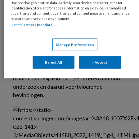
2
Use precise geolocation data. Actively scan device characteristics for
een website om kennis te delen.
identification. Store and/or access information on a device. Personalised
advertising and content, advertising and content measurement, audience
ADHDplaza is een project waarbij promovendi
research and services development.
List of Partners (vendors)
informatie over ADHD zullen overbrengen op
middelbare scholen, waarbij jongeren ook
gevraagd wordt wat ze over ADHD willen
Manage Preferences
weten. Informatie hierover kan via de website
worden gedeeld. Promovendi en andere
Reject All
I Accept
onderzoekers kunnen via ADHDplaza ook
maatschappelijke impact genereren met hun
onderzoek en daaruit voortvloeiende
bevindingen.