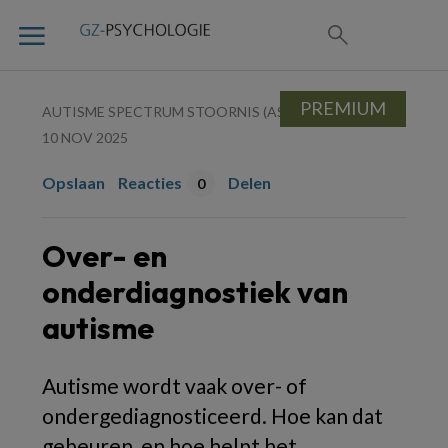
PREMIUM
AUTISME SPECTRUM STOORNIS (ASS)
10 NOV 2025
Opslaan
Reacties
Delen
0
Over- en
onderdiagnostiek van
autisme
Autisme wordt vaak over- of
ondergediagnosticeerd. Hoe kan dat
gebeuren, en hoe helpt het