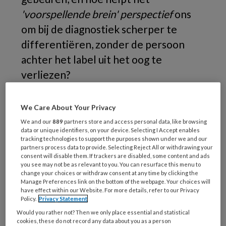
'voorspellende brein' perspectief
ons
om bij de diagnostiek scherper te
differentiëren, zonder de persoon
achter het label uit het oog te
verliezen?
Daarover gaat het artikel
Autisme: diagnose
We Care About Your Privacy
gemist of gemaskeerd
?
In deze bijdrage
We and our
889
partners store and access personal data, like browsing
behandelt de auteur twee voorbeeldcases,
data or unique identifiers, on your device. Selecting I Accept enables
Myrthe en Lieke.
tracking technologies to support the purposes shown under we and our
partners process data to provide. Selecting Reject All or withdrawing your
consent will disable them. If trackers are disabled, some content and ads
Myrthe (27) wordt bij de ggz aangemeld
you see may not be as relevant to you. You can resurface this menu to
change your choices or withdraw consent at any time by clicking the
vanwege prikkelgevoeligheid, moeite met
Manage Preferences link on the bottom of the webpage. Your choices will
have effect within our Website. For more details, refer to our Privacy
veranderingen en sociale
Policy.
Privacy Statement
teruggetrokkenheid.
Ze raakt snel
Would you rather not? Then we only place essential and statistical
overprikkeld in groepen, plant alles tot in
cookies, these do not record any data about you as a person