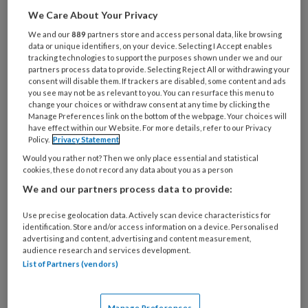
op basis van Van Gogh’s omvangrijke
We Care About Your Privacy
correspondentie en bestaande medische
We and our
889
partners store and access personal data, like browsing
informatie – is nog niet eerder gedaan.
data or unique identifiers, on your device. Selecting I Accept enables
tracking technologies to support the purposes shown under we and our
Sommige theorieën worden bevestigd, andere
partners process data to provide. Selecting Reject All or withdrawing your
consent will disable them. If trackers are disabled, some content and ads
ontkracht.
you see may not be as relevant to you. You can resurface this menu to
change your choices or withdraw consent at any time by clicking the
Nieuw is dat de onderzoekers concluderen dat
Manage Preferences link on the bottom of the webpage. Your choices will
have effect within our Website. For more details, refer to our Privacy
Vincent van Gogh, nadat hij zijn eigen linkeroor
Policy.
Privacy Statement
had afgesneden, waarschijnlijk tweemaal een
Would you rather not? Then we only place essential and statistical
cookies, these do not record any data about you as a person
alcoholonttrekkingsdelier heeft doorgemaakt.
We and our partners process data to provide:
Het onderzoek werd 2 november 2020
gepubliceerd in het International
Journal of
Use precise geolocation data. Actively scan device characteristics for
Bipolar Disorders
.
identification. Store and/or access information on a device. Personalised
advertising and content, advertising and content measurement,
audience research and services development.
Bipolaire-
List of Partners (vendors)
stemmingsstoornis en
Manage Preferences