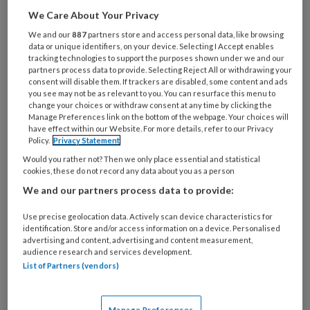
We Care About Your Privacy
We and our
887
partners store and access personal data, like browsing
data or unique identifiers, on your device. Selecting I Accept enables
tracking technologies to support the purposes shown under we and our
partners process data to provide. Selecting Reject All or withdrawing your
consent will disable them. If trackers are disabled, some content and ads
you see may not be as relevant to you. You can resurface this menu to
Foto door Andrey Metelev
change your choices or withdraw consent at any time by clicking the
Prof. dr. Koen Schruers deed veel onderzoek
Manage Preferences link on the bottom of the webpage. Your choices will
have effect within our Website. For more details, refer to our Privacy
naar paniekaanvallen en -stoornissen en
Policy.
Privacy Statement
schreef er een boek over:
Paniek en hoe het
Would you rather not? Then we only place essential and statistical
cookies, these do not record any data about you as a person
aan te pakken.
Koen Schruers is psychiater en
We and our partners process data to provide:
hoogleraar aan de Universiteit Maastricht en
werkt bij de School for Mental Health and
Use precise geolocation data. Actively scan device characteristics for
identification. Store and/or access information on a device. Personalised
Neuroscience (MHeNs) van de Faculty of
advertising and content, advertising and content measurement,
Health, Medicine and Life Sciences.
audience research and services development.
List of Partners (vendors)
Piekleeftijd in
Manage Preferences