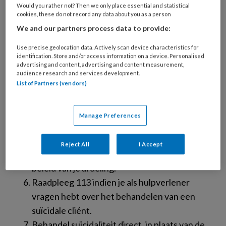
Would you rather not? Then we only place essential and statistical
Indien een cliënt suïcidaal is, stel dan samen
cookies, these do not record any data about you as a person
een veiligheidsplan op
We and our partners process data to provide:
Zorg er als professional voor dat het
Use precise geolocation data. Actively scan device characteristics for
netwerk van een suïcidale cliënt zo goed
identification. Store and/or access information on a device. Personalised
advertising and content, advertising and content measurement,
mogelijk benut wordt in samenspraak met
audience research and services development.
de cliënt.
List of Partners (vendors)
Las korte follow-up contacten tussen
sessies in indien het vermoeden bestaat dat
Manage Preferences
een cliënt een verhoogd suïcide risico heeft.
Zorg ook in tijden van corona voor goede
Reject All
I Accept
continuïteit van zorg en helderheid over het
beleid van je afdeling.
Raadpleeg 113 indien je als hulpverlener
vragen hebt over het behandelen van een
suïcidale cliént.
Behandel suïcidaliteit direct, in plaats van de