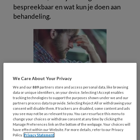
bespreekbaar en wat kun je doen aan
behandeling.
We Care About Your Privacy
We and our
889
partners store and access personal data, like browsing
Het
VGCt
vroeg het aan psycholoog en
data or unique identifiers, on your device. Selecting I Accept enables
suïcide-onderzoek Jasper Wiebenga. Hij geeft
tracking technologies to support the purposes shown under we and our
partners process data to provide. Selecting Reject All or withdrawing your
8 tips om suïcidaliteit te herkennen en
consent will disable them. If trackers are disabled, some content and ads
behandelen:
you see may not be as relevant to you. You can resurface this menu to
change your choices or withdraw consent at any time by clicking the
Manage Preferences link on the bottom of the webpage. Your choices will
Vraag bij je cliënt regelmatig na of er sprake
have effect within our Website. For more details, refer to our Privacy
Policy.
Privacy Statement
is van suïcidale gedachten