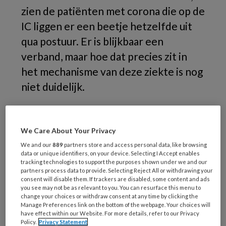
zien de patiënten met corona die op de
IC liggen er een beetje hetzelfde uit
qua postuur. Er is blijkbaar een
verband, maar hoe dat precies zit in
het mechanisme van deze ziekte is nog
niet duidelijk.
Ook Diederik Gommers, voorzitter van de
Nederlandse Vereniging voor Intensive Care
We Care About Your Privacy
zegt dat twee derde tot 80% van de corona-
We and our
889
partners store and access personal data, like browsing
patiënten overgewicht hebben.
data or unique identifiers, on your device. Selecting I Accept enables
tracking technologies to support the purposes shown under we and our
partners process data to provide. Selecting Reject All or withdrawing your
Het kan te maken hebben met het feit dat veel
consent will disable them. If trackers are disabled, some content and ads
patiënten met overgewicht ook een hoge
you see may not be as relevant to you. You can resurface this menu to
change your choices or withdraw consent at any time by clicking the
bloeddruk of suikerziekte hebben. Daarnaast
Manage Preferences link on the bottom of the webpage. Your choices will
have effect within our Website. For more details, refer to our Privacy
ademen mensen met overgewicht zwaarder
Policy.
Privacy Statement