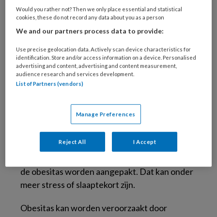
door druk van de borstkas. Benauwdheid en
Would you rather not? Then we only place essential and statistical
kortademigheid zijn enkele van de symptomen
cookies, these do not record any data about you as a person
die voorkomen bij besmetting met COVID-19.
We and our partners process data to provide:
Use precise geolocation data. Actively scan device characteristics for
Volgens Liesbeth van Rossum, internist bij het
identification. Store and/or access information on a device. Personalised
Erasmus MC, is het niet verstandig om je
advertising and content, advertising and content measurement,
audience research and services development.
obesitas op te lossen door op een streng dieet
List of Partners (vendors)
te gaan. Er kan dan een tekort aan
voedingsstoffen ontstaan die je
Manage Preferences
immuunsysteem verder aantast. Je moet
langdurig je eet- en leefpatroon veranderen
Reject All
I Accept
en dat is niet makkelijk in een
quarantaineperiode. Ook moet de oorzaak van
de obesitas worden aangepakt. Dat kan onder
meer stress of slaaptekort zijn.
Obesitas kan worden veroorzaakt door