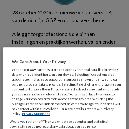
28 oktober 2020 is er nieuwe versie, versie 8,
van de richtlijn GGZ en corona verschenen.
Alle ggz zorgprofessionals die binnen
instellingen en praktijken werken, vallen onder
de categorie cruciale beroepen. Het streven is
dat de reguliere zorg zoveel mogelijk face-to-
We Care About Your Privacy
face wordt doorgezet.
We and our
889
partners store and access personal data, like browsing
data or unique identifiers, on your device. Selecting I Accept enables
Hieronder in het kort de aanpassingen
tracking technologies to support the purposes shown under we and our
partners process data to provide. Selecting Reject All or withdrawing your
betreffende de nieuwe versie 8 van de
consent will disable them. If trackers are disabled, some content and ads
richtlijnen voor de ggz.
you see may not be as relevant to you. You can resurface this menu to
change your choices or withdraw consent at any time by clicking the
Manage Preferences link on the bottom of the webpage. Your choices will
Aanbevelingen ventilatie
have effect within our Website. For more details, refer to our Privacy
Policy.
Privacy Statement
Would you rather not? Then we only place essential and statistical
Paragraaf
De wachtruimte en de spreekkamer
cookies, these do not record any data about you as a person