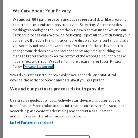
Sijbrandij: “Dit komt overeen met de
bevindingen in Nederland, die twee weken
We Care About Your Privacy
geleden ook door de Gezondheidsraad zijn
We and our
889
partners store and access personal data, like browsing
data or unique identifiers, on your device. Selecting I Accept enables
gerapporteerd. Maar de informatie die we
tracking technologies to support the purposes shown under we and our
nu hebben over de impact van het coronavirus
partners process data to provide. Selecting Reject All or withdrawing your
consent will disable them. If trackers are disabled, some content and ads
op de geestelijke gezondheid van de wereld is
you see may not be as relevant to you. You can resurface this menu to
slechts het topje van de ijsberg. Dit is een
change your choices or withdraw consent at any time by clicking the
Manage Preferences link on the bottom of the webpage. Your choices will
wake-up call voor alle landen om meer
have effect within our Website. For more details, refer to our Privacy
Policy.
Privacy Statement
aandacht te besteden aan
Would you rather not? Then we only place essential and statistical
geestelijke gezondheid en de geestelijke
cookies, these do not record any data about you as a person
gezondheid van hun bevolking beter
We and our partners process data to provide:
te ondersteunen.”
Use precise geolocation data. Actively scan device characteristics for
identification. Store and/or access information on a device. Personalised
VU-rector
Jeroen Geurts
: “Dit onderzoek
advertising and content, advertising and content measurement,
onderstreept nogmaals het belang om te
audience research and services development.
List of Partners (vendors)
blijven investeren in de mentale gezondheid en
de psychologische hulp voor jonge mensen.