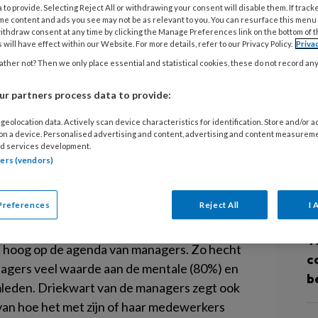
9 
 to provide. Selecting Reject All or withdrawing your consent will disable them. If track
A
me content and ads you see may not be as relevant to you. You can resurface this menu
ithdraw consent at any time by clicking the Manage Preferences link on the bottom of 
o
 will have effect within our Website. For more details, refer to our Privacy Policy.
Priva
w
 waardeert het als medewerkers
ther not? Then we only place essential and statistical cookies, these do not record an
g
hten hebben. Dit blijkt uit
r partners process data to provide:
, een representatief onderzoek
7 
geolocation data. Actively scan device characteristics for identification. Store and/or 
ederland. Bijna de helft (47%) van de
 on a device. Personalised advertising and content, advertising and content measurem
I
d services development.
medewerkers zelf aankaarten
k
tners (vendors)
problemen.
p
ondheid
Preferences
Reject All
I 
31
V
t hoog op de agenda van managers. Zo hecht
c
agers veel waarde aan de mentale (80%) en
b
mleden. Driekwart van de managers zegt ook
 van hoe het met zijn of haar medewerkers