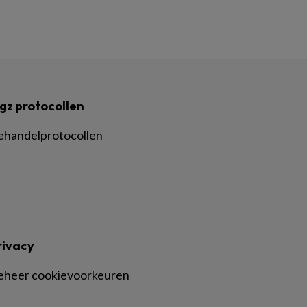
gz protocollen
ehandelprotocollen
rivacy
eheer cookievoorkeuren