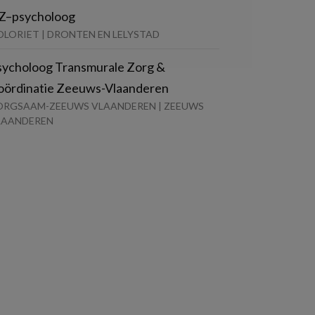
Z–psycholoog
OLORIET | DRONTEN EN LELYSTAD
sycholoog Transmurale Zorg &
oördinatie Zeeuws-Vlaanderen
ORGSAAM-ZEEUWS VLAANDEREN | ZEEUWS
LAANDEREN