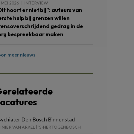
 MEI 2026
INTERVIEW
Dit hoort er niet bij”: auteurs van
erste hulp bij grenzen willen
rensoverschrijdend gedrag in de
org bespreekbaar maken
oon meer nieuws
erelateerde
acatures
sychiater Den Bosch Binnenstad
INIER VAN ARKEL | 'S-HERTOGENBOSCH