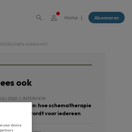
Home
Abonneren
SPROBLEMEN AANKAART
ees ook
JULI 2026
INTERVIEW
ezelf écht zien: hoe schematherapie
oegankelijk wordt voor iedereen
on your device.
 partners