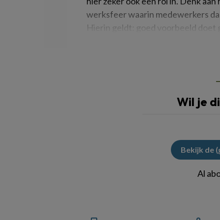
hier zeker ook een rol in. Denk aan
werksfeer waarin medewerkers daa
Hierin geldt: goed voorbeeld doet 
open organisatiecultuur. Wees eer
Wil je d
Bekijk de 
Al ab