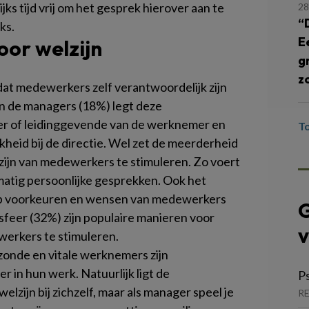
ks tijd vrij om het gesprek hierover aan te
28
“
ks.
E
oor welzijn
g
z
dat medewerkers zelf verantwoordelijk zijn
an de managers (18%) legt deze
er of leidinggevende van de werknemer en
T
kheid bij de directie. Wel zet de meerderheid
zijn van medewerkers te stimuleren. Zo voert
atig persoonlijke gesprekken. Ook het
 voorkeuren en wensen van medewerkers
G
sfeer (32%) zijn populaire manieren voor
v
erkers te stimuleren.
zonde en vitale werknemers zijn
 in hun werk. Natuurlijk ligt de
P
lzijn bij zichzelf, maar als manager speel je
RE