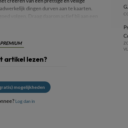
 het creëren van een prettige en veilige
G
dwerkelijk dingen durven aan te kaarten.
C
goed volgen. Draag daarom actief bij aan een
lijk en oprecht naar medewerkers
P
C
PREMIUM
Z
V
it artikel lezen?
(gratis) mogelijkheden
onnee?
Log dan in