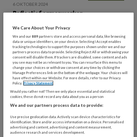
6 OKTOBER 2024
Reflectief samenwerken
bij onbegrepen gedrag
We Care About Your Privacy
We and our
889
partners store and access personal data, like browsing
data or unique identifiers, on your device. Selecting I Accept enables
tracking technologies to support the purposes shown under we and our
partners process data to provide. Selecting Reject All or withdrawing your
consent will disable them. If trackers are disabled, some content and ads
you see may not be as relevant to you. You can resurface this menu to
change your choices or withdraw consent at any time by clicking the
1 OKTOBER 2024
Manage Preferences link on the bottom of the webpage. Your choices will
have effect within our Website. For more details, refer to our Privacy
Een uitgestrekte hand
Policy.
Privacy Statement
naar een
Would you rather not? Then we only place essential and statistical
vertrouwensband
cookies, these do not record any data about you as a person
We and our partners process data to provide:
Use precise geolocation data. Actively scan device characteristics for
identification. Store and/or access information on a device. Personalised
advertising and content, advertising and content measurement,
audience research and services development.