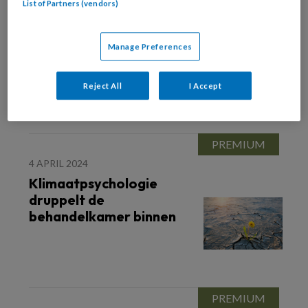
List of Partners (vendors)
11 JUNI 2024
AUTISME SPECTRUM STOORNIS (ASS)
Eten als houvast
Manage Preferences
Reject All
I Accept
4 APRIL 2024
Klimaatpsychologie
druppelt de
behandelkamer binnen