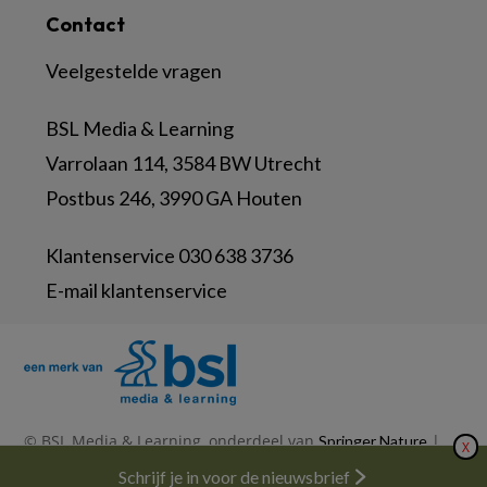
Contact
Veelgestelde vragen
BSL Media & Learning
Varrolaan 114, 3584 BW Utrecht
Postbus 246, 3990 GA Houten
Klantenservice 030 638 3736
E-mail klantenservice
© BSL Media & Learning, onderdeel van
|
Springer Nature
X
|
|
Privacy Statement
Disclaimer
Voorwaarden
Nieuwsbrief
Schrijf je in voor de nieuwsbrief
Abonneren