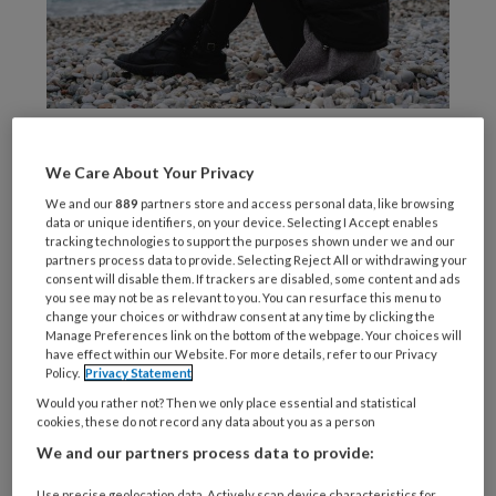
Foto door Engin Akyurt
Je hersenen vormen zich door de dingen die je
We Care About Your Privacy
meemaakt. Dat klinkt logisch, maar kun je dat
We and our
889
partners store and access personal data, like browsing
ook echt meten? En wat kun je er dan mee?
data or unique identifiers, on your device. Selecting I Accept enables
tracking technologies to support the purposes shown under we and our
Neurowetenschappers van het Radboudumc
partners process data to provide. Selecting Reject All or withdrawing your
consent will disable them. If trackers are disabled, some content and ads
onderzochten de invloed van tegenslag tijdens
you see may not be as relevant to you. You can resurface this menu to
het leven op patronen in de hersenen. Ze
change your choices or withdraw consent at any time by clicking the
Manage Preferences link on the bottom of the webpage. Your choices will
vonden opmerkelijke verbanden die
have effect within our Website. For more details, refer to our Privacy
voorspellende waarde kunnen hebben voor
Policy.
Privacy Statement
het ontwikkelen van psychiatrische
Would you rather not? Then we only place essential and statistical
cookies, these do not record any data about you as a person
aandoeningen.
We and our partners process data to provide:
Bijzondere groep
Use precise geolocation data. Actively scan device characteristics for