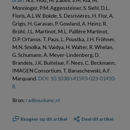
brain.
N.E. Holz, M. Zabihi, S.M. Kia, M.
Monninger, P.M. Aggensteiner, S. Siehl, D.L.
Floris, A.L.W. Bokde, S. Desrivières, H. Flor, A.
Grigis, H. Garavan, P. Gowland, A. Heinz, R.
Brühl, J.L. Martinot, M.L. Paillère Martinot,
D.P. Orfanos, T. Paus, L. Poustka, J.H. Fröhner,
M.N. Smolka, N. Vaidya, H. Walter, R. Whelan,
G. Schumann, A. Meyer-Lindenberg, D.
Brandeis, J.K. Buitelaar, F. Nees, C. Beckmann,
IMAGEN Consortium, T. Banaschewski, A.F.
Marquand.
DOI: 10.1038/s41593-023-01410-
8.
Bron:
radboudumc.nl
Reageer op dit artikel
Deel dit artikel