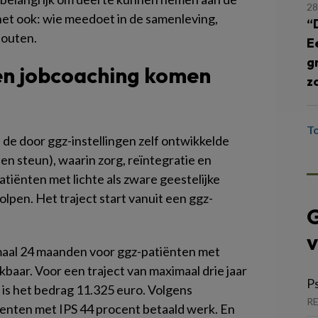
28
et ook: wie meedoet in de samenleving,
“
chouten.
E
g
 en jobcoaching komen
z
T
 de door ggz-instellingen zelf ontwikkelde
en steun), waarin zorg, reïntegratie en
iënten met lichte als zware geestelijke
en. Het traject start vanuit een ggz-
G
v
imaal 24 maanden voor ggz-patiënten met
ikbaar. Voor een traject van maximaal drie jaar
P
is het bedrag 11.325 euro. Volgens
RE
enten met IPS 44 procent betaald werk. En