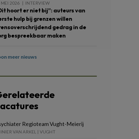
 MEI 2026
INTERVIEW
Dit hoort er niet bij”: auteurs van
erste hulp bij grenzen willen
rensoverschrijdend gedrag in de
org bespreekbaar maken
oon meer nieuws
erelateerde
acatures
sychiater Regioteam Vught-Meierij
INIER VAN ARKEL | VUGHT