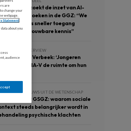
JUNI 2026
ACTUEEL
 partners
ers are
ccare onderzoekt de inzet van AI-
 to change your
ndersteund zoeken in de GGZ: “We
the webpage.
cy Statement
illen collega’s sneller toegang
y data about you
even tot betrouwbare kennis”
JUNI 2026
INTERVIEW
access
nterview Sien Verbeek: ‘Jongeren
ent, audience
rijgen met DNA-V de ruimte om hun
ad te vinden’
Accept
 MEI 2026
NIEUWS UIT DE WETENSCHAP
an GGZ naar GSGZ: waarom sociale
ontext steeds belangrijker wordt in
ehandeling psychische klachten