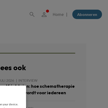
Home
Abonneren
ees ook
JULI 2026
INTERVIEW
ezelf écht zien: hoe schematherapie
oegankelijk wordt voor iedereen
on your device.