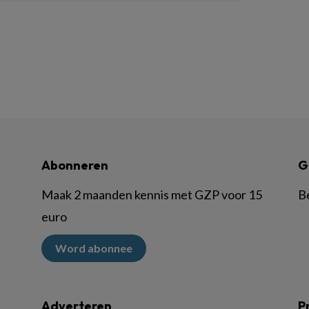
Abonneren
G
Maak 2 maanden kennis met GZP voor 15
B
euro
Word abonnee
Adverteren
P