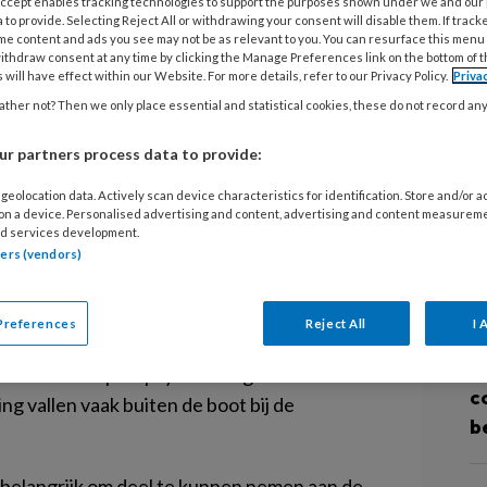
9 
 Accept enables tracking technologies to support the purposes shown under we and our
 to provide. Selecting Reject All or withdrawing your consent will disable them. If track
A
me content and ads you see may not be as relevant to you. You can resurface this menu
nde twee jaar in totaal ruim 21
o
ithdraw consent at any time by clicking the Manage Preferences link on the bottom of 
 will have effect within our Website. For more details, refer to our Privacy Policy.
Priva
tiënten in de geestelijke
w
ther not? Then we only place essential and statistical cookies, these do not record an
g
 helpen. Met dat geld kunnen ggz-
egeleiding zorgen.
r partners process data to provide:
7 
geolocation data. Actively scan device characteristics for identification. Store and/or 
ee jaar in totaal ruim 21 miljoen euro voor
I
 on a device. Personalised advertising and content, advertising and content measurem
ke gezondheidszorg aan werk te helpen. Met
d services development.
k
tners (vendors)
or de juiste begeleiding zorgen.
p
la Schouten, minister van Armoedebeleid,
Preferences
Reject All
I 
31
week online heeft gepubliceerd. Werk kan
V
fect hebben op de psychische gezondheid’.
c
ng vallen vaak buiten de boot bij de
b
s belangrijk om deel te kunnen nemen aan de