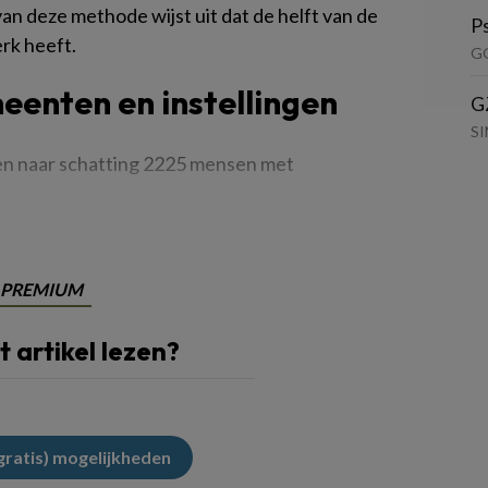
n deze methode wijst uit dat de helft van de
P
erk heeft.
G
enten en instellingen
G
S
n naar schatting 2225 mensen met
PREMIUM
it artikel lezen?
(gratis) mogelijkheden