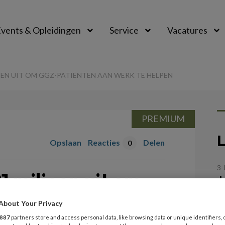
vents & Opleidingen
Service
Vacatures
OEN UIT OM GGZ-PATIËNTEN AAN WERK TE HELPEN
PREMIUM
L
Opslaan
Reacties
Delen
0
3 
1 miljoen uit om
J
t
 aan werk te
About Your Privacy
887
partners store and access personal data, like browsing data or unique identifiers, 