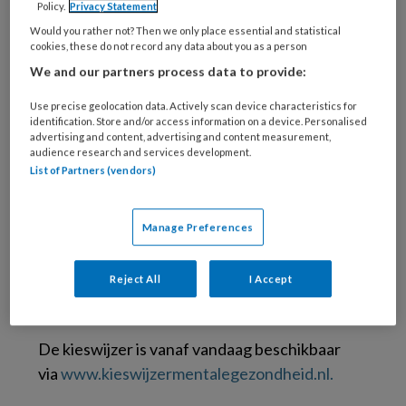
Met de Tweede Kamerverkiezingen van 29 oktober in
Policy.
Privacy Statement
zicht, biedt de Kieswijzer Mentale Gezondheid 2025
Would you rather not? Then we only place essential and statistical
cookies, these do not record any data about you as a person
kiezers een helder overzicht van de politieke visies en
We and our partners process data to provide:
voorgestelde oplossingen. De kieswijzer helpt de kiezer
bij het maken van een weloverwogen stemkeuze.
Use precise geolocation data. Actively scan device characteristics for
identification. Store and/or access information on a device. Personalised
De kieswijzer behandelt dertien thema’s,
advertising and content, advertising and content measurement,
audience research and services development.
waaronder preventie, de aanpak van
List of Partners (vendors)
wachttijden in de zorg, middelengebruik,
digitalisering, de mentale gezondheid van
Manage Preferences
jongeren en ouderen, huisvesting,
arbeidsparticipatie en het doorbreken van
stigma. Zo wordt duidelijk welke keuzes
Reject All
I Accept
partijen maken rondom mentale gezondheid.
De kieswijzer is vanaf vandaag beschikbaar
via
www.kieswijzermentalegezondheid.nl.