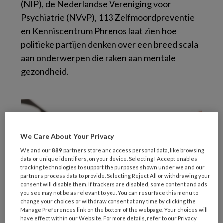
(NIP), de Nederlandse Vereniging voor
Psychiatrie (NVvP), 113 Zelfmoordpreventie
en Kenniscentrum Phrenos laat zien hoe
politieke partijen denken over een breed scala
aan onderwerpen die raken aan mentale
gezondheid.
We Care About Your Privacy
We and our
889
partners store and access personal data, like browsing
data or unique identifiers, on your device. Selecting I Accept enables
tracking technologies to support the purposes shown under we and our
partners process data to provide. Selecting Reject All or withdrawing your
consent will disable them. If trackers are disabled, some content and ads
you see may not be as relevant to you. You can resurface this menu to
change your choices or withdraw consent at any time by clicking the
Manage Preferences link on the bottom of the webpage. Your choices will
have effect within our Website. For more details, refer to our Privacy