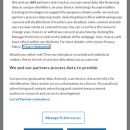
We and our
889
partners store and access personal data, like browsing
‘Het gaat steeds
data or unique identifiers, on your device. Selecting I Accept enables
tracking technologies to support the purposes shown under we and our
meer om de
partners process data to provide. Selecting Reject All or withdrawing your
consent will disable them. If trackers are disabled, some content and ads
individuele
you see may not be as relevant to you. You can resurface this menu to
change your choices or withdraw consent at any time by clicking the
verschillen’
Manage Preferences link on the bottom of the webpage. Your choices will
have effect within our Website. For more details, refer to our Privacy
Policy.
Privacy Statement
Behandelingen kunnen nog effectiever als we meer
Would you rather not? Then we only place essential and statistical
cookies, these do not record any data about you as a person
inzicht krijgen in de werkzame elementen van
We and our partners process data to provide:
psychotherapie, en als duidelijk wordt waarom
sommige patiënten wel en andere geen baat hebben
Use precise geolocation data. Actively scan device characteristics for
identification. Store and/or access information on a device. Personalised
bij een behandeling. Dat zeggen psychotherapeut
advertising and content, advertising and content measurement,
Marcus Huibers en orthopedagoog Bram Orobio de
audience research and services development.
List of Partners (vendors)
Castro.
Manage Preferences
Nieuws