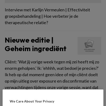
Interview met Karlijn Vermeulen | Effectiviteit
groepsbehandeling | Hoe verbeter je de
therapeutische relatie?
Nieuwe editie |
Geheim ingrediënt
Cliënt: 'Wat jij vorige week tegen mij zei heeft mij zo
enorm geholpen.' Ik: 'ehhhh, wat bedoel je precies?'
Ik heb op dat moment geen idee of mijn cliënt doelt
op mijn uitleg over exposure en disconfirmatie van
verwachtingen tijdens onze vorige sessie, want dat
was nieuwe informatie voor haar.
We Care About Your Privacy