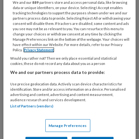
We and our
889
partners store and access personal data, like browsing
data or unique identifiers, on your device. Selecting I Accept enables
tracking technologies to support the purposes shown under we and our
Marleen Rijkeboer:
partners process data to provide. Selecting Reject All or withdrawing your
consent will disable them. If trackers are disabled, some content and ads
‘Schematherapie is
you see may not be as relevant to you. You can resurface this menu to
change your choices or withdraw consent at any time by clicking the
heel effectief’
Manage Preferences link on the bottom of the webpage. Your choices will
have effect within our Website. For more details, refer to our Privacy
Policy.
Privacy Statement
Als pionier op het gebied van schematherapie in ons
Would you rather not? Then we only place essential and statistical
cookies, these do not record any data about you as a person
land, zet Marleen Rijkeboer zich nu al bijna een kwart
We and our partners process data to provide:
eeuw in voor patiënten met een
persoonlijkheidsstoornis, als behandelaar; maar ook
Use precise geolocation data. Actively scan device characteristics for
identification. Store and/or access information on a device. Personalised
als onderzoeker. In maart 2017 is zij aangesteld als
advertising and content, advertising and content measurement,
bijzonder hoogleraar Klinische Psychologie aan de
audience research and services development.
List of Partners (vendors)
Universiteit Maastricht (UM). Vanuit die positie wil
zij vooral bijdragen aan de academisering van de
klinische praktijk.
Manage Preferences