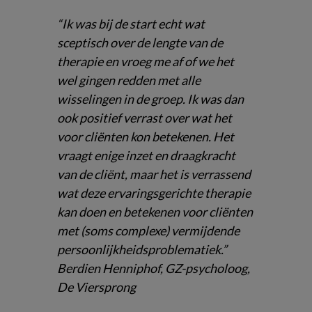
“Ik was bij de start echt wat
sceptisch over de lengte van de
therapie en vroeg me af of we het
wel gingen redden met alle
wisselingen in de groep. Ik was dan
ook positief verrast over wat het
voor cliënten kon betekenen. Het
vraagt enige inzet en draagkracht
van de cliënt, maar het is verrassend
wat deze ervaringsgerichte therapie
kan doen en betekenen voor cliënten
met (soms complexe) vermijdende
persoonlijkheidsproblematiek.”
Berdien Henniphof, GZ-psycholoog,
De Viersprong