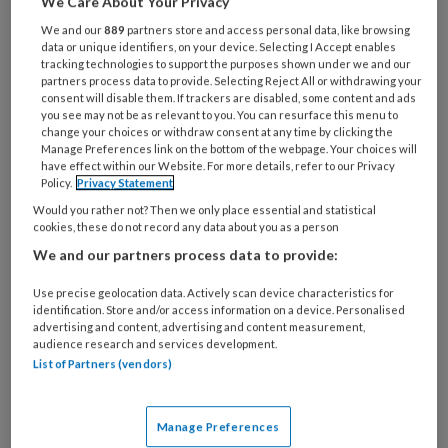
We Care About Your Privacy
We and our
889
partners store and access personal data, like browsing
data or unique identifiers, on your device. Selecting I Accept enables
tracking technologies to support the purposes shown under we and our
Custer C-persoonlijkheidsstoornissen komen
partners process data to provide. Selecting Reject All or withdrawing your
frequent voor, bij 3 tot 9% van de algemene
consent will disable them. If trackers are disabled, some content and ads
you see may not be as relevant to you. You can resurface this menu to
bevolking. Bij ongeveer de helft van de
change your choices or withdraw consent at any time by clicking the
stemmings-, angst- en eetstoornissen is er ook
Manage Preferences link on the bottom of the webpage. Your choices will
have effect within our Website. For more details, refer to our Privacy
sprake van comorbide cluster C-problematiek.
Policy.
Privacy Statement
Would you rather not? Then we only place essential and statistical
In de handleiding wordt de behandeling helder
cookies, these do not record any data about you as a person
beschreven. Het laat duidelijk de structuur en
We and our partners process data to provide:
de focus van de sessies zin en welke
Use precise geolocation data. Actively scan device characteristics for
oefeningen hierbij gebruikt kunnen worden. Er
identification. Store and/or access information on a device. Personalised
advertising and content, advertising and content measurement,
wordt gewerkt met het modusmodel van
audience research and services development.
schematherapie; een herkenbaar model voor
List of Partners (vendors)
cliënten, dat de behandeling snel concreet
maakt.
Manage Preferences