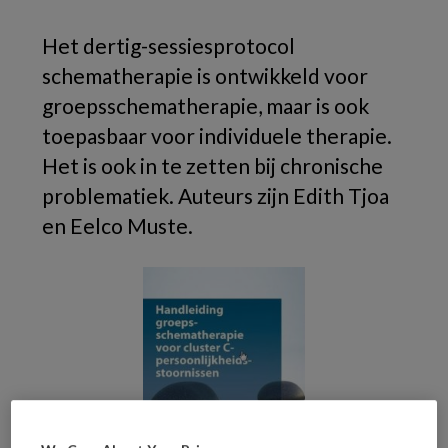
Het dertig-sessiesprotocol
schematherapie is ontwikkeld voor
groepsschematherapie, maar is ook
toepasbaar voor individuele therapie.
Het is ook in te zetten bij chronische
problematiek. Auteurs zijn Edith Tjoa
en Eelco Muste.