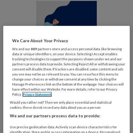
We Care About Your Privacy
We and our
889
partners store and access personal data, like browsing
data or unique identifiers, on your device. Selecting I Accept enables
De zorgstandaard beschrijft vijf typen
tracking technologies to support the purposes shown under we and our
partners process data to provide. Selecting Reject All or withdrawing your
dissociatieve stoornissen, helpt patiënten bij
consent will disable them. If trackers are disabled, some content and ads
het vinden van de juiste hulp en biedt
you see may not be as relevant to you. You can resurface this menu to
change your choices or withdraw consent at any time by clicking the
professionals handvatten voor de complexe
Manage Preferences link on the bottom of the webpage. Your choices will
diagnostiek en behandeling. Professionals
have effect within our Website. For more details, refer to our Privacy
Policy.
Privacy Statement
kunnen dissociatieve stoornissen hiermee
Would you rather not? Then we only place essential and statistical
eerder signaleren en samen met de patiënt
cookies, these do not record any data about you as a person
tijdiger een adequate behandeling vinden. De
We and our partners process data to provide:
standaard beschrijft wanneer het zinvol is om
Use precise geolocation data. Actively scan device characteristics for
te screenen en waar dan op te letten, en welke
identification. Store and/or access information on a device. Personalised