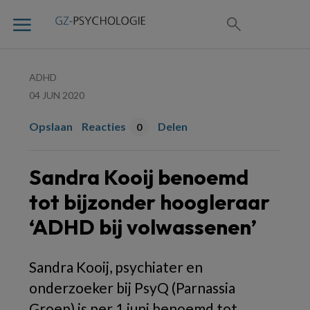
ADHD
04 JUN 2020
Opslaan
Reacties
Delen
0
Sandra Kooij benoemd
tot bijzonder hoogleraar
‘ADHD bij volwassenen’
Sandra Kooij, psychiater en
onderzoeker bij PsyQ (Parnassia
Groep) is per 1 juni benoemd tot