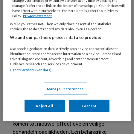
change your choices or withdraw consent at any time by clicking the
de onrust, impulsiviteit en
Manage Preferences link on the bottom of the webpage. Your choices will
have effect within our Website. For more details, refer to our Privacy
concentratieproblemen die ADHD typeren.
Policy.
Privacy Statement
Pas sinds 25 jaar wordt er onderzoek gedaan
Would you rather not? Then we only place essential and statistical
naar ADHD bij volwassenen en daarmee is het
cookies, these do not record any data about you as a person
binnen de volwassenenpsychiatrie een jong
We and our partners process data to provide:
vakgebied. Dankzij de bijzondere leerstoel kan
Use precise geolocation data. Actively scan device characteristics for
er meer noodzakelijk onderzoek worden
identification. Store and/or access information on a device. Personalised
advertising and content, advertising and content measurement,
gedaan om volwassenen en ouderen met
audience research and services development.
ADHD beter te helpen.
List of Partners (vendors)
Als bijzonder hoogleraar gaat Kooij onder
Manage Preferences
andere onderzoek doen naar de relatie tussen
slaapproblemen en ADHD, naar de
Reject All
I Accept
behandeling van ADHD bij ouderen en naar
ADHD bij vrouwen. Doel is om uiteindelijk te
komen tot nieuwe, effectieve en veilige
behandelmogelijkheden. Een belangrijke