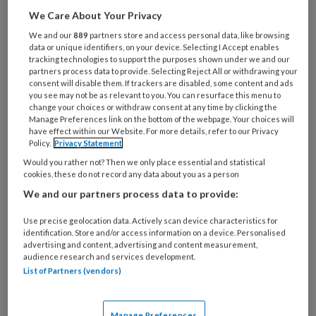
We Care About Your Privacy
zorgstandaarden
Naasten
en
Suïcidaal gedrag
van Akwa GGZ. De handreiking geeft
We and our
889
partners store and access personal data, like browsing
data or unique identifiers, on your device. Selecting I Accept enables
professionals houvast voor het constructief
tracking technologies to support the purposes shown under we and our
partners process data to provide. Selecting Reject All or withdrawing your
samenwerken met en het ondersteunen van
consent will disable them. If trackers are disabled, some content and ads
naasten bij suïcidaliteit.
you see may not be as relevant to you. You can resurface this menu to
change your choices or withdraw consent at any time by clicking the
Manage Preferences link on the bottom of the webpage. Your choices will
Luisterend oor is cruciaal
have effect within our Website. For more details, refer to our Privacy
Policy.
Privacy Statement
Would you rather not? Then we only place essential and statistical
Hoe belangrijk de samenwerking met naasten
cookies, these do not record any data about you as a person
in het geval van suïcidaliteit is, komt in de
We and our partners process data to provide:
voorbeelden in de handreiking duidelijk naar
Use precise geolocation data. Actively scan device characteristics for
voren. ‘Met name privacyvraagstukken, goede
identification. Store and/or access information on a device. Personalised
informatievoorziening en het nauw betrekken
advertising and content, advertising and content measurement,
audience research and services development.
van naasten bij de behandeling zijn dringende
List of Partners (vendors)
aandachtsgebieden’, zegt Antwan. ‘Als er
sprake is van levensgevaar dan kun je als
Manage Preferences