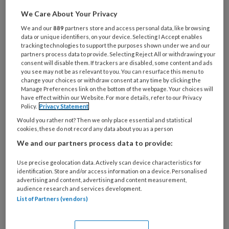
digitaal ondersteunende zorg en digitale
We Care About Your Privacy
vaardigheden, zodat zorg op afstand mogelijk
We and our
889
partners store and access personal data, like browsing
is. Technologie kan de zorg immers
data or unique identifiers, on your device. Selecting I Accept enables
toegankelijker maken en meer mensen die zorg
tracking technologies to support the purposes shown under we and our
partners process data to provide. Selecting Reject All or withdrawing your
nodig hebben bereiken. Ze wil bovendien dat
consent will disable them. If trackers are disabled, some content and ads
cliënten binnen enkele jaren hun medische
you see may not be as relevant to you. You can resurface this menu to
change your choices or withdraw consent at any time by clicking the
gegevens in kunnen zien en gebruiken, zodat
Manage Preferences link on the bottom of the webpage. Your choices will
zij zelf regie kunnen voeren over hun
have effect within our Website. For more details, refer to our Privacy
Policy.
Privacy Statement
gezondheid.
Would you rather not? Then we only place essential and statistical
cookies, these do not record any data about you as a person
Inmiddels ondersteunt wetenschappelijke
We and our partners process data to provide:
onderzoek ook het idee dat individualisering
Use precise geolocation data. Actively scan device characteristics for
en efficiëntie van de dienstverlening groter
identification. Store and/or access information on a device. Personalised
wordt door de inzet van technologie.
advertising and content, advertising and content measurement,
audience research and services development.
Behandelingen via internet lijken daarnaast
List of Partners (vendors)
relatief kosteneffectief te zijn. De
ontwikkeling van gezondheidsplatforms,