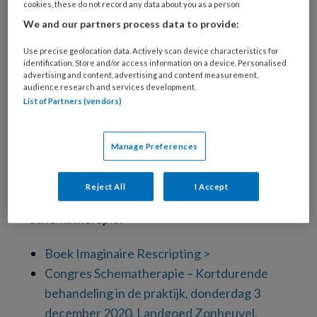
cookies, these do not record any data about you as a person
psychotherapie.
We and our partners process data to provide:
Zelf aan de slag
Use precise geolocation data. Actively scan device characteristics for
identification. Store and/or access information on a device. Personalised
advertising and content, advertising and content measurement,
Eind dit jaar is Remco van der Wijngaart
audience research and services development.
dagvoorzitter op het
GGZ-congres
List of Partners (vendors)
Schematherapie
, waar hij ook een workshop
over imaginaire rescripting verzorgt. ‘Het doel
Manage Preferences
van deze dag is om een praktische inleiding te
geven op de therapie en de technieken zodat
Reject All
I Accept
behandelaren kunnen kennismaken met
schematherapie.
Boek Imaginaire Rescripting >
Congres Schematherapie – Kortdurende
behandeling in de praktijk, donderdag 3
december 2020, Landgoed Zonheuvel,