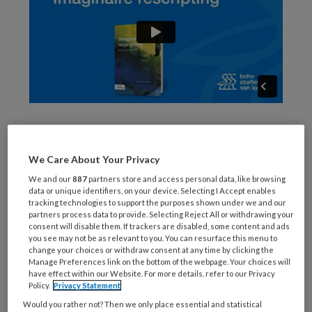
Auteur Remco van der Wijngaart is
psychotherapeut en
We Care About Your Privacy
gezondheidszorgpsycholoog. Hij is meer dan
We and our
887
partners store and access personal data, like browsing
20 jaar werkzaam geweest op een
data or unique identifiers, on your device. Selecting I Accept enables
tracking technologies to support the purposes shown under we and our
academische afdeling van een ambulante
partners process data to provide. Selecting Reject All or withdrawing your
geestelijke gezondheidszorginstelling waar hij
consent will disable them. If trackers are disabled, some content and ads
you see may not be as relevant to you. You can resurface this menu to
opgeleid is in cognitieve gedragstherapie en
change your choices or withdraw consent at any time by clicking the
schematherapie waarbij imaginaire rescripting
Manage Preferences link on the bottom of the webpage. Your choices will
have effect within our Website. For more details, refer to our Privacy
een veelgebruikte interventie is. Momenteel is
Policy.
Privacy Statement
hij werkzaam in een zelfstandige praktijk voor
Would you rather not? Then we only place essential and statistical