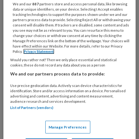
We and our
887
partners store and access personal data, like browsing
data or unique identifiers, on your device. Selecting I Accept enables
tracking technologies to support the purposes shown under we and our
Klimaatverandering is een van de mondiale
partners process data to provide. Selecting Reject All or withdrawing your
bedreigingen voor het milieu. De effecten van
consent will disable them. If trackers are disabled, some content and ads
you see may not be as relevant to you. You can resurface this menu to
niet-duurzame menselijke activiteiten, zoals
change your choices or withdraw consent at any time by clicking the
Manage Preferences link on the bottom of the webpage. Your choices will
ontbossing, aantasting en uitputting van
have effect within our Website. For more details, refer to our Privacy
ecosystemen en verlies van biodiversiteit, en
Policy.
Privacy Statement
economieën die afhankelijk zijn van fossiele
Would you rather not? Then we only place essential and statistical
cookies, these do not record any data about you as a person
brandstoffen, leiden tot water- en
We and our partners process data to provide:
voedselonzekerheid, luchtvervuiling en
vervuiling van land, rivieren en oceanen. Al
Use precise geolocation data. Actively scan device characteristics for
identification. Store and/or access information on a device. Personalised
deze factoren hebben een meetbaar negatief
advertising and content, advertising and content measurement,
effect op de menselijke gezondheid, de
audience research and services development.
List of Partners (vendors)
psychische gezondheid en het welzijn.
Bij het bestuderen van de impact van deze
Manage Preferences
veranderingen op individuen en