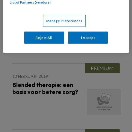
List of Partners (vendors)
14 JUNI 2019
Stalkers in zicht
Manage Preferences
Reject All
I Accept
13 FEBRUARI 2019
Blended therapie: een
basis voor betere zorg?