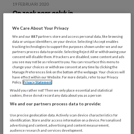
19 FEBRUARI 2020
Op zoek naar geluk in
kamp Moria
We Care About Your Privacy
We and our
887
partners store and access personal data, like browsing
data or unique identifiers, on your device. Selecting I Accept enables
tracking technologies to support the purposes shown under we and our
partners process data to provide. Selecting Reject All or withdrawing your
consent will disable them. If trackers are disabled, some content and ads
you see may not be as relevant to you. You can resurface this menu to
change your choices or withdraw consent at any time by clicking the
9 DECEMBER 2019
LICHT VERSTANDELIJKE
Manage Preferences link on the bottom of the webpage. Your choices will
BEPERKING (LVB)
have effect within our Website. For more details, refer to our Privacy
Policy.
Privacy Statement
Hoe behandel je mensen
Would you rather not? Then we only place essential and statistical
met een licht
cookies, these do not record any data about you as a person
verstandelijke
We and our partners process data to provide:
beperking?
Use precise geolocation data. Actively scan device characteristics for
identification. Store and/or access information on a device. Personalised
advertising and content, advertising and content measurement,
audience research and services development.