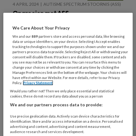
4 APRIL 2024
AUTISME SPECTRUM STOORNIS (ASS)
Opgroeien met ASS
tijdens corona
We Care About Your Privacy
We and our
889
partners store and access personal data, like browsing
data or unique identifiers, on your device. Selecting I Accept enables
tracking technologies to support the purposes shown under we and our
partners process data to provide. Selecting Reject All or withdrawing your
consent will disable them. If trackers are disabled, some content and ads
you see may not be as relevant to you. You can resurface this menu to
change your choices or withdraw consent at any time by clicking the
16 FEBRUARI 2024
SOLK
Manage Preferences link on the bottom of the webpage. Your choices will
have effect within our Website. For more details, refer to our Privacy
Interview Omer van den
Policy.
Privacy Statement
Bergh | ‘Als ik zeg dat
Would you rather not? Then we only place essential and statistical
alle klachten tussen de
cookies, these do not record any data about you as a person
oren zitten, komt
We and our partners process data to provide:
iedereen in opstand’
Use precise geolocation data. Actively scan device characteristics for
identification. Store and/or access information on a device. Personalised
advertising and content, advertising and content measurement,
audience research and services development.