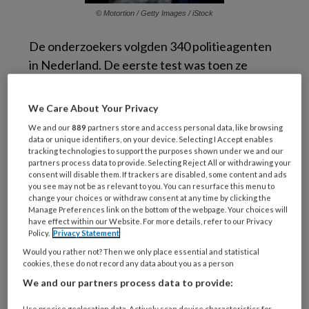
© Motortion / Getty Images / iStock
De onderzoekers volgden 340 politieagenten
in Nederland. De eerste test was toen ze
vroeg in hun politieopleiding zaten, en
nogmaals na 16 maanden. In de opleiding zijn
We Care About Your Privacy
ze tijdens stages vaak betrokken als
We and our
889
partners store and access personal data, like browsing
eerstehulpverlener als 112 wordt gebeld.
data or unique identifiers, on your device. Selecting I Accept enables
tracking technologies to support the purposes shown under we and our
Daardoor hebben ze een hoge kans om te
partners process data to provide. Selecting Reject All or withdrawing your
maken te krijgen met ongelukken, het
consent will disable them. If trackers are disabled, some content and ads
you see may not be as relevant to you. You can resurface this menu to
overlijden van iemand, verwardheid of geweld.
change your choices or withdraw consent at any time by clicking the
Manage Preferences link on the bottom of the webpage. Your choices will
have effect within our Website. For more details, refer to our Privacy
Regulatie emotionele
Policy.
Privacy Statement
reacties
Would you rather not? Then we only place essential and statistical
cookies, these do not record any data about you as a person
We and our partners process data to provide:
Wanneer we om moeten gaan met stressvolle