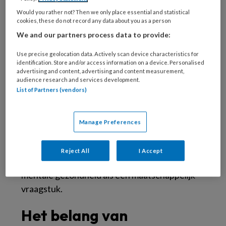
ons huidige economische systeem, met name
Would you rather not? Then we only place essential and statistical
cookies, these do not record any data about you as a person
het neoliberale vrijemarktmodel, een
We and our partners process data to provide:
diepgaande en schadelijke impact heeft op
onze mentale gezondheid. De auteurs stellen
Use precise geolocation data. Actively scan device characteristics for
identification. Store and/or access information on a device. Personalised
dat de stijging van mentale klachten, vooral
advertising and content, advertising and content measurement,
onder jongeren, niet los gezien kan worden
audience research and services development.
List of Partners (vendors)
van de manier waarop onze economie
functioneert. Terwijl psychische problemen
vaak worden gepresenteerd als individuele
Manage Preferences
kwesties van ‘mindset’ en ‘persoonlijke
veerkracht’, pleiten Cools en Van Os juist voor
Reject All
I Accept
een collectieve en systemische benadering:
mentale gezondheid als een maatschappelijk
vraagstuk.
Het belang van