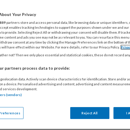
chologie nr. 1/2021 is
Me
About Your Privacy
enen! Doorrookte
889
partners store and access personal data, like browsing data or unique identifiers, 
amers
 Accept enables tracking technologies to support the purposes shown under we and our
 to provide. Selecting Reject All or withdrawing your consent will disable them. If track
me content and ads you see may not be as relevant to you. You can resurface this menu
ithdraw consent at any time by clicking the Manage Preferences link on the bottom of 
n beklemmend gevoel toen ik laatst door
 will have effect within our Website. For more details, refer to our Privacy Policy.
Priva
jke lanen van het oude 'Duin en Bosch'
ther not? Then we only place essential and statistical cookies, these do not record an
 terwijl het terrein van de voormalige
he instelling juist prachtig is geworden:
r partners process data to provide:
en en paviljoens en smaakvolle
geolocation data. Actively scan device characteristics for identification. Store and/or 
izen wisselen elkaar af op dit bosrijke
 on a device. Personalised advertising and content, advertising and content measurem
d services development.
Nee, dat beklemmende gevoel kwam door
tners (vendors)
rvaringen op die plek, meer dan 25 jaar
en ik daar als psychologiestudent stage
Preferences
Reject All
I 