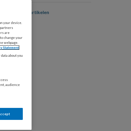
er magazine artikelen
on your device.
 partners
ers are
 to change your
the webpage.
cy Statement
y data about you
access
ent, audience
Accept