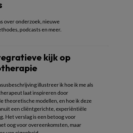
s
s over onderzoek, nieuwe
thodes, podcasts en meer.
tegratieve kijk op
otherapie
usbeschrijving illustreer ik hoe ik me als
therapeut laat inspireren door
de theoretische modellen, en hoe ik deze
nuit een cliëntgerichte, experiëntiële
g. Het verslag is een betoog voor
met oog voor overeenkomsten, maar
ies van eigenheid.