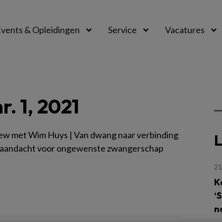
vents & Opleidingen
Service
Vacatures
. 1, 2021
iew met Wim Huys | Van dwang naar verbinding
L
 aandacht voor ongewenste zwangerschap
21
K
‘
n