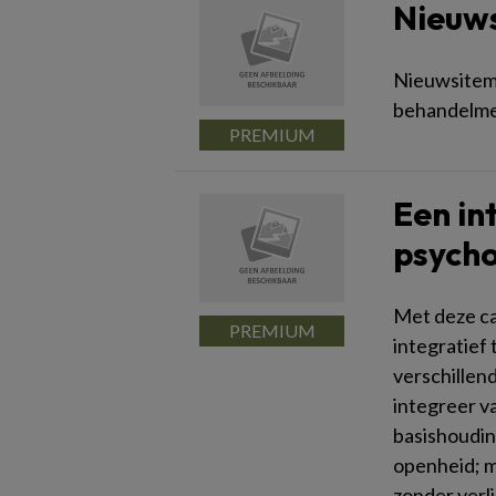
Nieuw
Nieuwsitem
behandelme
Een in
psych
Met deze cas
integratief 
verschillen
integreer va
basishoudin
openheid; 
zonder verl