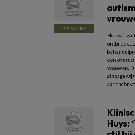
autism
vrouw
Hoewel wete
ontbreekt, z
behandelpra
een overdia
vrouwen. De
stapsgewijz
aandacht vo
Klinis
Huys: 
stil b