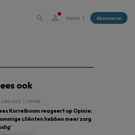
Home
Abonneren
ees ook
 JUNI 2021
OPINIE
ees Korrelboom reageert op Opinie:
Sommige cliënten hebben meer zorg
odig’