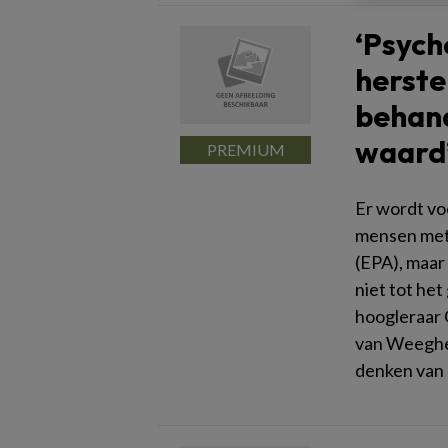
‘Psych
herste
behand
waard
Er wordt vo
mensen met
(EPA), maar 
niet tot he
hoogleraar 
van Weeghel
denken van