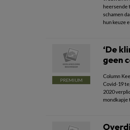
heersende t
schamen dat
hun keuze e
‘De kl
geen c
Column Kees
Covid-19 te
2020 verpli
mondkapje t
Overdi