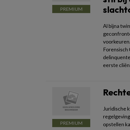
slacht
Al bijna twi
geconfronte
voorkeuren. 
Forensisch 
delinquenten
eerste clië
Rechte
Juridische k
regelgeving
opstellen ka