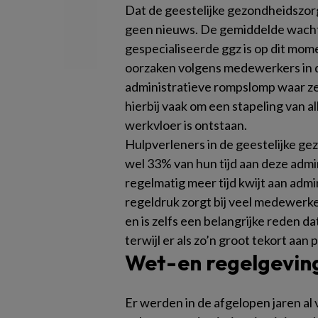
Dat de geestelijke gezondheidszorg 
geen nieuws. De gemiddelde wachtt
gespecialiseerde ggz is op dit mom
oorzaken volgens medewerkers in d
administratieve rompslomp waar ze
hierbij vaak om een stapeling van al
werkvloer is ontstaan.
Hulpverleners in de geestelijke g
wel 33% van hun tijd aan deze admi
regelmatig meer tijd kwijt aan admi
regeldruk zorgt bij veel medewerke
en is zelfs een belangrijke reden da
terwijl er als zo’n groot tekort aan 
Wet-en regelgevin
Er werden in de afgelopen jaren al