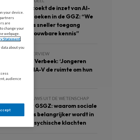
JUNI 2026
ACTUEEL
ccare onderzoekt de inzet van AI-
on your device.
ndersteund zoeken in de GGZ: “We
 partners
ers are
illen collega’s sneller toegang
 to change your
even tot betrouwbare kennis”
the webpage.
cy Statement
y data about you
JUNI 2026
INTERVIEW
nterview Sien Verbeek: ‘Jongeren
rijgen met DNA-V de ruimte om hun
access
ad te vinden’
ent, audience
 MEI 2026
NIEUWS UIT DE WETENSCHAP
an GGZ naar GSGZ: waarom sociale
Accept
ontext steeds belangrijker wordt in
ehandeling psychische klachten