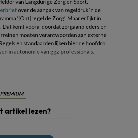
 Helder van Langdurige Zorg en Sport,
erbrief
over de aanpak van regeldruk in de
amma ‘[Ont]regel de Zorg’. Maar er lijkt in
d
. Dat komt vooral doordat zorgaanbieders en
terreinen moeten verantwoorden aan externe
Regels en standaarden lijken hier de hoofdrol
uwen in autonomie van ggz-professionals.
PREMIUM
it artikel lezen?