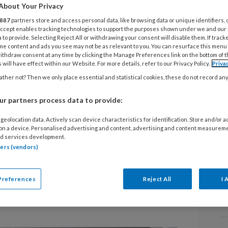
9 
About Your Privacy
A
887
partners store and access personal data, like browsing data or unique identifiers, 
rofessionals in de ggz door de
o
 Accept enables tracking technologies to support the purposes shown under we and our
 to provide. Selecting Reject All or withdrawing your consent will disable them. If track
e rompslomp per dag gemiddeld een
w
me content and ads you see may not be as relevant to you. You can resurface this menu
g
 administratieve werkzaamheden. Het
ithdraw consent at any time by clicking the Manage Preferences link on the bottom of 
 will have effect within our Website. For more details, refer to our Privacy Policy.
Priva
patiënten, maar ook voor minder
ther not? Then we only place essential and statistical cookies, these do not record an
ls. Minder administratieve regeldruk
7 
I
r partners process data to provide:
 uur aan extra tijd opleveren die aan
k
 en wellicht ook voor kortere
geolocation data. Actively scan device characteristics for identification. Store and/or 
p
 on a device. Personalised advertising and content, advertising and content measurem
 De afgelopen jaren werden al
d services development.
enomen om de bureaucratie te
tners (vendors)
31
zier te verbeteren. Toch merken
V
e gezondheidszorg daar niet genoeg
Preferences
Reject All
I 
c
entie een deel van de oplossing
b