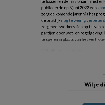
te lossen en demissionair minister
publiceerde op 8 juni 2022 een
kam
zorg de komende jaren via het progr
de praktijk
nog te weinig verbeter
zorgmedewerkers zich op tal van 
partijen door wet- en regelgeving. 
te spelen in plaats van het vertro
Ook uit
onderzoek van
Wil je d