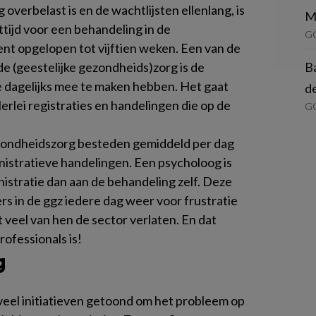
overbelast is en de wachtlijsten ellenlang, is
M
ijd voor een behandeling in de
G
ent opgelopen tot vijftien weken. Een van de
Ba
e (geestelijke gezondheids)zorg is de
 dagelijks mee te maken hebben. Het gaat
de
lerlei registraties en handelingen die op de
GG
ezondheidszorg besteden gemiddeld per dag
nistratieve handelingen. Een psycholoog is
nistratie dan aan de behandeling zelf. Deze
rs in de ggz iedere dag weer voor frustratie
t veel van hen de sector verlaten. En dat
professionals is!
g
 veel initiatieven getoond om het probleem op