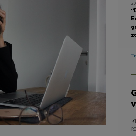
28
“
E
g
z
T
G
v
K
RE