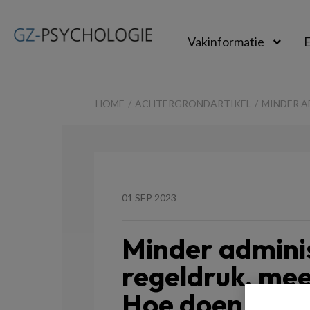
Vakinformatie
E
GZ-
psychologie
HOME
ACHTERGRONDARTIKEL
MINDER A
01 SEP 2023
Minder admini
regeldruk, meer
Hoe doen we d