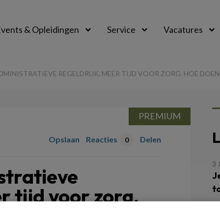
vents & Opleidingen
Service
Vacatures
DMINISTRATIEVE REGELDRUK, MEER TIJD VOOR ZORG. HOE DOEN
PREMIUM
L
Opslaan
Reacties
Delen
0
3 
stratieve
J
t
 tijd voor zorg.
at?