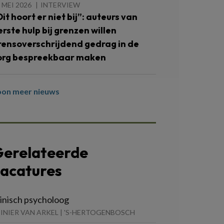
 MEI 2026
INTERVIEW
Dit hoort er niet bij”: auteurs van
erste hulp bij grenzen willen
rensoverschrijdend gedrag in de
org bespreekbaar maken
oon meer nieuws
erelateerde
acatures
linisch psycholoog
INIER VAN ARKEL | 'S-HERTOGENBOSCH