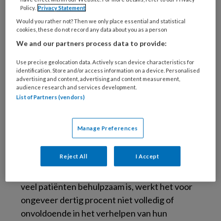
Bij OCD lijkt de communicatie verstoord
Policy.
Privacy Statement
tussen de hersenschors, het striatum en de
Would you rather not? Then we only place essential and statistical
thalamus, hersengebieden die samen het
cookies, these do not record any data about you as a person
CSTC-circuit vormen. Dit circuit zorgt normaal
We and our partners process data to provide:
voornamelijk voor het coördineren van
Use precise geolocation data. Actively scan device characteristics for
beweging en motivatie.
identification. Store and/or access information on a device. Personalised
advertising and content, advertising and content measurement,
audience research and services development.
Voor sommige patiënten met bijzonder
List of Partners (vendors)
ernstige OCS wordt gebruik gemaakt van
diepe hersenstimulatie (DBS) als
Manage Preferences
behandelmethode. Hierbij worden elektroden
diep in de hersenen geplaatst om delen van het
Reject All
I Accept
CSTC-circuit elektrisch te stimuleren en zo
symptomen te verminderen. Hoewel DBS voor
veel patiënten behulpzaam is, werkt het voor
ongeveer dertig procent niet volledig of
onvoldoende in het verhelpen van hun