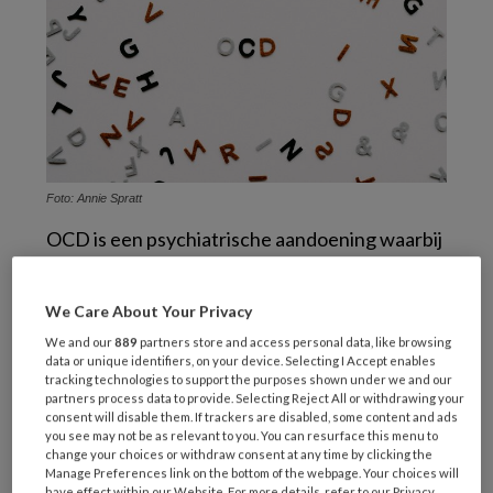
Foto: Annie Spratt
OCD is een psychiatrische aandoening waarbij
mensen last hebben van dwanggedachten
(obsessies) en dwanghandelingen
We Care About Your Privacy
(compulsies). Een bekend voorbeeld is
We and our
889
partners store and access personal data, like browsing
smetvrees: iemand is dan voortdurend bang
data or unique identifiers, on your device. Selecting I Accept enables
tracking technologies to support the purposes shown under we and our
om besmet te raken (de obsessie) en voelt zich
partners process data to provide. Selecting Reject All or withdrawing your
gedwongen om steeds opnieuw handen te
consent will disable them. If trackers are disabled, some content and ads
you see may not be as relevant to you. You can resurface this menu to
wassen (de compulsie).
change your choices or withdraw consent at any time by clicking the
Manage Preferences link on the bottom of the webpage. Your choices will
have effect within our Website. For more details, refer to our Privacy