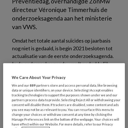
Preventiedag, overhandigde ZonMw
directeur Véronique Timmerhuis de
onderzoeksagenda aan het ministerie
van VWS.
Omdat het totale aantal suïcides op jaarbasis
nog niet is gedaald, is begin 2021 besloten tot
actualisatie van de eerste onderzoeksagenda.
In de onderzoeksagenda wordt nadrukkelijk
gevraagd om voorrang te geven aan
We Care About Your Privacy
implementatiegericht onderzoek van kansrijke
We and our
889
partners store and access personal data, like browsing
interventies en vroegsignalering. Daarbij
data or unique identifiers, on your device. Selecting I Accept enables
wordt gepleit voor domein- en discipline-
tracking technologies to support the purposes shown under we and our
partners process data to provide. Selecting Reject All or withdrawing your
overstijgende samenwerking.
consent will disable them. If trackers are disabled, some content and ads
you see may not be as relevant to you. You can resurface this menu to
Focus op mannen 40-70
change your choices or withdraw consent at any time by clicking the
Manage Preferences link on the bottom of the webpage. Your choices will
jaar en sociaal kwetsbare
have effect within our Website. For more details, refer to our Privacy