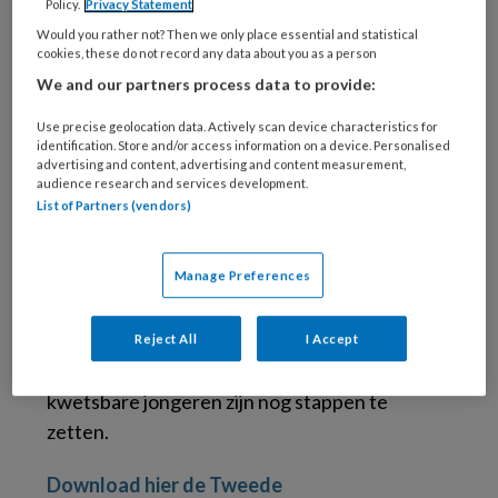
Policy.
Privacy Statement
jongeren
Would you rather not? Then we only place essential and statistical
cookies, these do not record any data about you as a person
We and our partners process data to provide:
Het is belangrijk dat er meer onderzoek
plaatsvindt naar wat de specifieke groep
Use precise geolocation data. Actively scan device characteristics for
identification. Store and/or access information on a device. Personalised
mannen van 40-70 jaar tot wanhoop drijft en
advertising and content, advertising and content measurement,
audience research and services development.
suïcide de enige uitweg lijkt. Nabestaanden
List of Partners (vendors)
geven aan dat zij het in veel gevallen niet zagen
aankomen, terwijl bij bestudering van de
Manage Preferences
specifieke casus er achteraf wel aanwijzingen
zijn die beter geduid hadden kunnen worden
en mogelijk aanleiding hadden kunnen zijn voor
Reject All
I Accept
behandeling. Ook bij de groep sociaal
kwetsbare jongeren zijn nog stappen te
zetten.
Download hier de Tweede